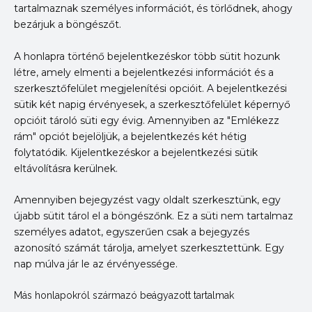
tartalmaznak személyes információt, és törlődnek, ahogy
bezárjuk a böngészőt.
A honlapra történő bejelentkezéskor több sütit hozunk
létre, amely elmenti a bejelentkezési információt és a
szerkesztőfelület megjelenítési opcióit. A bejelentkezési
sütik két napig érvényesek, a szerkesztőfelület képernyő
opcióit tároló süti egy évig. Amennyiben az "Emlékezz
rám" opciót bejelöljük, a bejelentkezés két hétig
folytatódik. Kijelentkezéskor a bejelentkezési sütik
eltávolításra kerülnek.
Amennyiben bejegyzést vagy oldalt szerkesztünk, egy
újabb sütit tárol el a böngészőnk. Ez a süti nem tartalmaz
személyes adatot, egyszerűen csak a bejegyzés
azonosító számát tárolja, amelyet szerkesztettünk. Egy
nap múlva jár le az érvényessége.
Más honlapokról származó beágyazott tartalmak