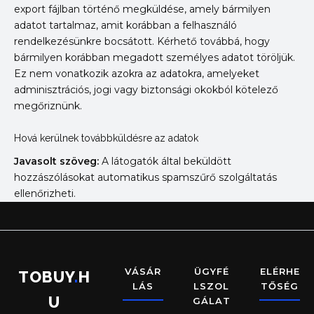
export fájlban történő megküldése, amely bármilyen
adatot tartalmaz, amit korábban a felhasználó
rendelkezésünkre bocsátott. Kérhető továbbá, hogy
bármilyen korábban megadott személyes adatot töröljük.
Ez nem vonatkozik azokra az adatokra, amelyeket
adminisztrációs, jogi vagy biztonsági okokból kötelező
megőriznünk.
Hová kerülnek továbbküldésre az adatok
Javasolt szöveg:
A látogatók által beküldött
hozzászólásokat automatikus spamszűrő szolgáltatás
ellenőrizheti.
VÁSÁR
ÜGYFÉ
ELÉRHE
TOBUY
.
H
LÁS
LSZOL
TŐSÉG
U
GÁLAT