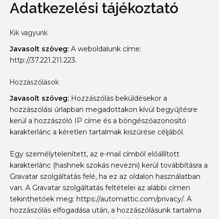
Adatkezelési tájékoztató
Skip
to
content
Kik vagyunk
Javasolt szöveg:
A weboldalunk címe:
http://37.221.211.223.
Hozzászólások
Javasolt szöveg:
Hozzászólás beküldésekor a
hozzászólási űrlapban megadottakon kívül begyűjtésre
kerül a hozzászóló IP címe és a böngészőazonosító
karakterlánc a kéretlen tartalmak kiszűrése céljából.
Egy személytelenített, az e-mail címből előállított
karakterlánc (hashnek szokás nevezni) kerül továbbításra a
Gravatar szolgáltatás felé, ha ez az oldalon használatban
van. A Gravatar szolgáltatás feltételei az alábbi címen
tekinthetőek meg: https://automattic.com/privacy/. A
hozzászólás elfogadása után, a hozzászólásunk tartalma