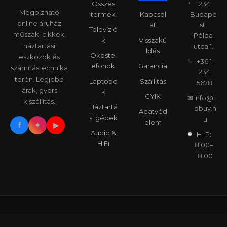
Összes
1234
Megbízható
termék
Kapcsol
Budape
online áruház
at
st,
Televízió
műszaki cikkek,
Példa
k
Visszakü
háztartási
utca 1.
ldés
Okostel
eszközök és
+36 1
efonok
Garancia
számítástechnika
234
terén. Legjobb
Laptopo
Szállítás
5678
árak, gyors
k
GYIK
✉
info@t
kiszállítás.
Háztartá
obuy.h
Adatvéd
si gépek
u
elem
f
✦
▶
Audio &
H–P:
HiFi
8:00–
18:00