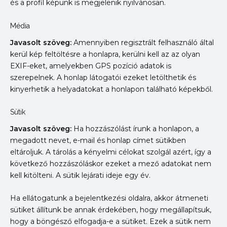
és a profil képünk is megjelenik nyilvánosan.
Média
Javasolt szöveg:
Amennyiben regisztrált felhasználó által
kerül kép feltöltésre a honlapra, kerülni kell az az olyan
EXIF-eket, amelyekben GPS pozíció adatok is
szerepelnek. A honlap látogatói ezeket letölthetik és
kinyerhetik a helyadatokat a honlapon található képekből.
Sütik
Javasolt szöveg:
Ha hozzászólást írunk a honlapon, a
megadott nevet, e-mail és honlap címet sütikben
eltároljuk. A tárolás a kényelmi célokat szolgál azért, így a
következő hozzászóláskor ezeket a mező adatokat nem
kell kitölteni. A sütik lejárati ideje egy év.
Ha ellátogatunk a bejelentkezési oldalra, akkor átmeneti
sütiket állítunk be annak érdekében, hogy megállapítsuk,
hogy a böngésző elfogadja-e a sütiket. Ezek a sütik nem