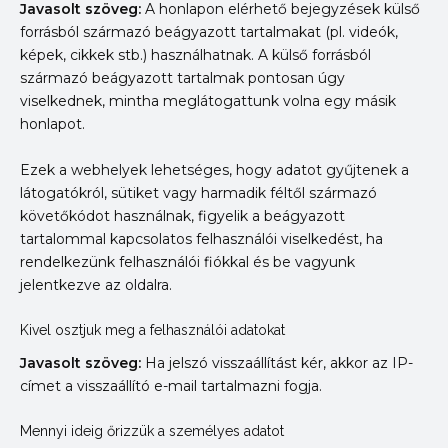
Javasolt szöveg:
A honlapon elérhető bejegyzések külső
forrásból származó beágyazott tartalmakat (pl. videók,
képek, cikkek stb.) használhatnak. A külső forrásból
származó beágyazott tartalmak pontosan úgy
viselkednek, mintha meglátogattunk volna egy másik
honlapot.
Ezek a webhelyek lehetséges, hogy adatot gyűjtenek a
látogatókról, sütiket vagy harmadik féltől származó
követőkódot használnak, figyelik a beágyazott
tartalommal kapcsolatos felhasználói viselkedést, ha
rendelkezünk felhasználói fiókkal és be vagyunk
jelentkezve az oldalra.
Kivel osztjuk meg a felhasználói adatokat
Javasolt szöveg:
Ha jelszó visszaállítást kér, akkor az IP-
címet a visszaállító e-mail tartalmazni fogja.
Mennyi ideig őrizzük a személyes adatot