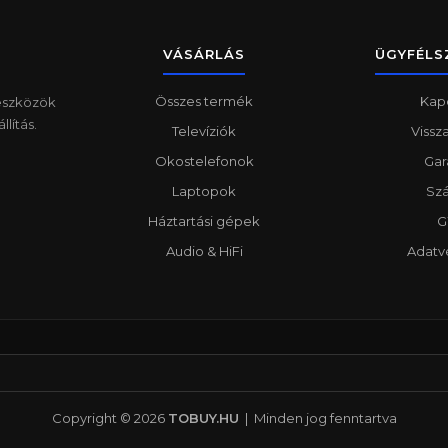
VÁSÁRLÁS
ÜGYFÉLS
Összes termék
Kap
 eszközök
lítás.
Televíziók
Vissz
Okostelefonok
Gar
Laptopok
Szá
Háztartási gépek
G
Audio & HiFi
Adatv
Copyright © 2026
TOBUY.HU
| Minden jog fenntartva