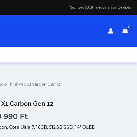
|
|
Segítség
Bolt megtalálása
Belépés
ovo ThinkPad X1 Carbon Gen 12
 X1 Carbon Gen 12
ginal
Current
9 990
Ft
ce
price
on, Core Ultra 7, 16GB, 512GB SSD, 14″ OLED