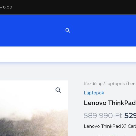
0–18:00
Search
Kezdőlap
/
Laptopok
/ Len
Laptopok
Lenovo ThinkPad
Ori
589 990
Ft
52
pri
Lenovo ThinkPad X1 Carb