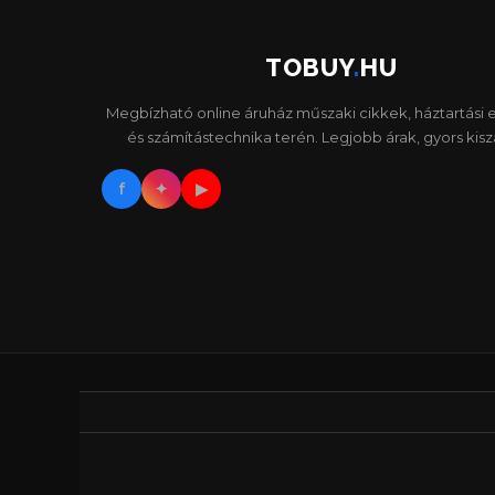
TOBUY
.
HU
Megbízható online áruház műszaki cikkek, háztartási
és számítástechnika terén. Legjobb árak, gyors kiszál
f
✦
▶