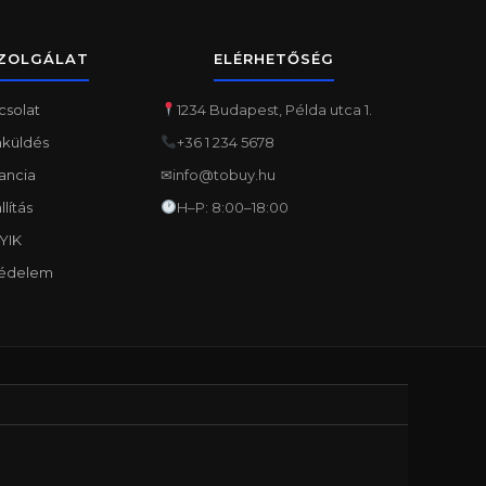
ZOLGÁLAT
ELÉRHETŐSÉG
csolat
1234 Budapest, Példa utca 1.
aküldés
+36 1 234 5678
ancia
✉
info@tobuy.hu
llítás
H–P: 8:00–18:00
YIK
édelem