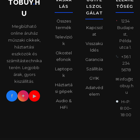
TOBUY
.
H
LÁS
LSZOL
TŐSÉG
U
GÁLAT
Összes
1234
Megbízható
termék
Kapcsol
Budape
online áruház
at
st,
Televízió
műszaki cikkek,
Példa
k
Visszakü
háztartási
utca 1.
ldés
Okostel
eszközök és
+36 1
efonok
Garancia
számítástechnika
234
terén. Legjobb
Laptopo
Szállítás
5678
árak, gyors
k
GYIK
✉
info@t
kiszállítás.
Háztartá
obuy.h
Adatvéd
si gépek
u
elem
f
✦
▶
Audio &
H–P:
HiFi
8:00–
18:00