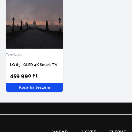
Televíziók
LG 65″ OLED 4K Smart TV
459 990
Ft
Kosárba teszem
VÁSÁR
ÜGYFÉ
ELÉRHE