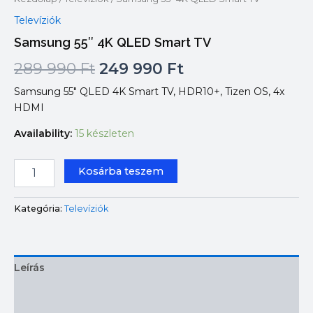
Televíziók
Samsung 55″ 4K QLED Smart TV
Original
Current
289 990
Ft
249 990
Ft
price
price
Samsung 55″ QLED 4K Smart TV, HDR10+, Tizen OS, 4x
HDMI
was:
is:
Availability:
15 készleten
289
249
Samsung
990 Ft.
990 Ft.
Kosárba teszem
55"
4K
QLED
Kategória:
Televíziók
Smart
TV
mennyiség
Leírás
További információk